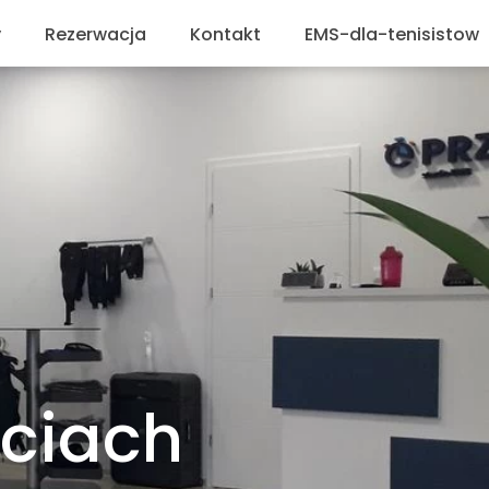
y
Rezerwacja
Kontakt
EMS-dla-tenisistow
 Sanitarne
in
 Prywatności
k Informacyjny
ęciach