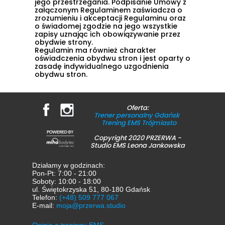
jego przestrzegania. Podpisanie Umowy z
załączonym Regulaminem zaświadcza o
zrozumieniu i akceptacji Regulaminu oraz
o świadomej zgodzie na jego wszystkie
zapisy uznając ich obowiązywanie przez
obydwie strony.
Regulamin ma również charakter
oświadczenia obydwu stron i jest oparty o
zasadę indywidualnego uzgodnienia
obydwu stron.
Oferta:
Trener personalny Gdańsk
Trening EMS Trójmiasto
Copyright 2020 PRZERWA -
Studio EMS Leona Jankowska
Działamy w godzinach:
Pon-Pt: 7:00 - 21:00
Soboty: 10:00 - 18:00
ul. Świętokrzyska 51, 80-180 Gdańsk
Telefon:
(+48) 509 777 067
E-mail:
moja@przerwa.studio