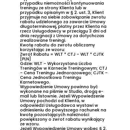
przypadku niemożności kontynuowania
treningu ze strony Klienta lub w
przypadku opisanym w
§ 2. ust. 3
, Klient
przyjmuje na siebie zobowiązanie zwrotu
rabatu udzielonego za zawarcie Umowy
długoterminowej, płatny przez Klienta na
rzecz Usługodawcy w przeciągu 3 dni od
dnia rezygnacji z Umowy za dotychczas
zrealizowane treningi.
Kwotę rabatu do zwrotu obliczamy
korzystając ze wzoru:
Zwrot Rabatu
= WLT * CTJ – WLT * CJTK
[PLN]
Gdzie: WLT – Wykorzystana Liczba
Treningów w Karnecie Treningowym; CTJ
– Cena Treningu Jednorazowego; CJTK –
Cena Jednostkowa Treningu
Karnetowego.
Wypowiedzenie Umowy powinno być
wykonane na piśmie w Studio, drogą e-
mail lub listownie. Jeżeli Wypowiedzenie
Umowy pochodzi od Klienta, w
odpowiedzi Usługodawca wystawi w
odniesieniu do powyższego rachunek na
kwotę pozostających należności
powiększony o zwrot rabatu wynikający
ze wzoru.
Jeżeli Wypowiedzenie Umowy wobec
§ 2.