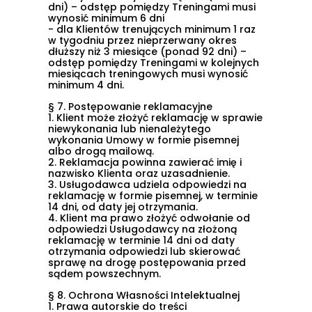
dni) – odstęp pomiędzy Treningami musi
wynosić minimum 6 dni
- dla Klientów trenujących minimum 1 raz
w tygodniu przez nieprzerwany okres
dłuższy niż 3 miesiące (ponad 92 dni) –
odstęp pomiędzy Treningami w kolejnych
miesiącach treningowych musi wynosić
minimum 4 dni.
§ 7. Postępowanie reklamacyjne
1.
Klient może złożyć reklamację w sprawie
niewykonania lub nienależytego
wykonania Umowy w formie pisemnej
albo drogą mailową.
2.
Reklamacja powinna zawierać imię i
nazwisko Klienta oraz uzasadnienie.
3.
Usługodawca udziela odpowiedzi na
reklamację w formie pisemnej, w terminie
14 dni, od daty jej otrzymania.
4.
Klient ma prawo złożyć odwołanie od
odpowiedzi Usługodawcy na złożoną
reklamację w terminie 14 dni od daty
otrzymania odpowiedzi lub skierować
sprawę na drogę postępowania przed
sądem powszechnym.
§ 8. Ochrona Własności Intelektualnej
1.
Prawa autorskie do treści