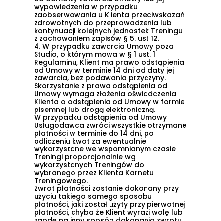
wypowiedzenia w przypadku
zaobserwowania u Klienta przeciwskazań
zdrowotnych do przeprowadzenia lub
kontynuacji kolejnych jednostek Treningu
z zachowaniem zapisów
§ 5. ust 12
.
4.
W przypadku zawarcia Umowy poza
Studio, o którym mowa w
§ 1 ust. 1
Regulaminu, Klient ma prawo odstąpienia
od Umowy w terminie 14 dni od daty jej
zawarcia, bez podawania przyczyny.
Skorzystanie z prawa odstąpienia od
Umowy wymaga złożenia oświadczenia
Klienta o odstąpienia od Umowy w formie
pisemnej lub drogą elektroniczną.
W przypadku odstąpienia od Umowy
Usługodawca zwróci wszystkie otrzymane
płatności w terminie do 14 dni, po
odliczeniu kwot za ewentualnie
wykorzystane we wspomnianym czasie
Treningi proporcjonalnie wg
wykorzystanych Treningów do
wybranego przez Klienta Karnetu
Treningowego.
Zwrot płatności zostanie dokonany przy
użyciu takiego samego sposobu
płatności, jaki został użyty przy pierwotnej
płatności, chyba że Klient wyrazi wolę lub
zgodę na inny sposób dokonania zwrotu.