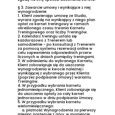
§ 3. Zawarcie umowy i wynikające z niej
wynagrodzenie
1.
Klient zawierając umowę ze Studio,
wyraża zgodę na wynikający z niego plan
opłat za karnet treningowy w ramach
określonego czasu trwania Karnetu
Treningowego oraz liczby Treningów.
2.
Kalendarz treningu ustala się
każdorazowo z Trenerem lub
samodzielnie - po konsultacji z Trenerem
za pomocą systemu rezerwacji online w
celu zapewnienia odpowiednich przerw
liczonych w dniach pomiędzy treningami.
3.
W odniesieniu do wybranego Karnetu,
Klient zobowiązuje się do uiszczania
wynagrodzenia w kwocie należnej i
wynikającej z wybranego przez Klienta
(poprzez podpisanie Umowy) wariantu
Treningów.
4.
W przypadku wybrania karnetu
jednomiesięcznego, Klient zobowiązuje się
do uiszczenia opłaty za cały karnet
jednorazowo w dniu podpisania Umowy.
5.
W przypadku wybrania karnetu
wielomiesięcznego:
a.
płatność Wynagrodzenia za pierwszy
miesiąc następuje z góry, w momencie