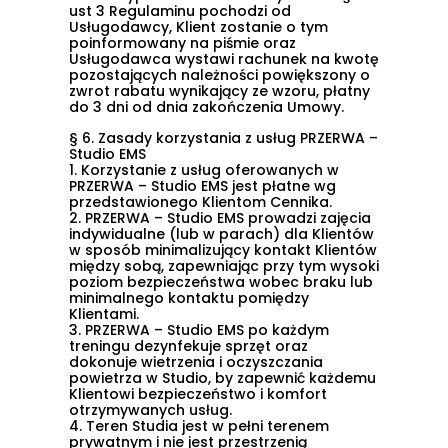
ust 3 Regulaminu
pochodzi od
Usługodawcy, Klient zostanie o tym
poinformowany na piśmie oraz
Usługodawca wystawi rachunek na kwotę
pozostających należności powiększony o
zwrot rabatu wynikający ze wzoru, płatny
do 3 dni od dnia zakończenia Umowy.
§ 6. Zasady korzystania z usług PRZERWA –
Studio EMS
1.
Korzystanie z usług oferowanych w
PRZERWA – Studio EMS jest płatne wg
przedstawionego Klientom Cennika.
2.
PRZERWA – Studio EMS prowadzi zajęcia
indywidualne (lub w parach) dla Klientów
w sposób minimalizujący kontakt Klientów
między sobą, zapewniając przy tym wysoki
poziom bezpieczeństwa wobec braku lub
minimalnego kontaktu pomiędzy
Klientami.
3.
PRZERWA – Studio EMS po każdym
treningu dezynfekuje sprzęt oraz
dokonuje wietrzenia i oczyszczania
powietrza w Studio, by zapewnić każdemu
Klientowi bezpieczeństwo i komfort
otrzymywanych usług.
4.
Teren Studia jest w pełni terenem
prywatnym i nie jest przestrzenią