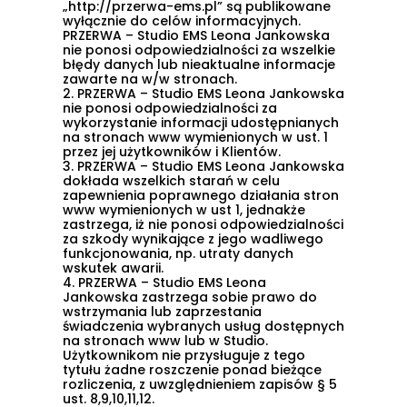
„http://przerwa-ems.pl” są publikowane
wyłącznie do celów informacyjnych.
PRZERWA – Studio EMS Leona Jankowska
nie ponosi odpowiedzialności za wszelkie
błędy danych lub nieaktualne informacje
zawarte na w/w stronach.
2.
PRZERWA – Studio EMS Leona Jankowska
nie ponosi odpowiedzialności za
wykorzystanie informacji udostępnianych
na stronach www wymienionych w ust. 1
przez jej użytkowników i Klientów.
3.
PRZERWA – Studio EMS Leona Jankowska
dokłada wszelkich starań w celu
zapewnienia poprawnego działania stron
www wymienionych w ust 1, jednakże
zastrzega, iż nie ponosi odpowiedzialności
za szkody wynikające z jego wadliwego
funkcjonowania, np. utraty danych
wskutek awarii.
4.
PRZERWA – Studio EMS Leona
Jankowska zastrzega sobie prawo do
wstrzymania lub zaprzestania
świadczenia wybranych usług dostępnych
na stronach www lub w Studio.
Użytkownikom nie przysługuje z tego
tytułu żadne roszczenie ponad bieżące
rozliczenia, z uwzględnieniem zapisów
§ 5
ust. 8,9,10,11,12
.