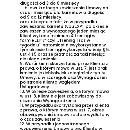
długości od 3 do 6 miesięcy
b.
dwukrotnego zawieszenia Umowy na
czas 1 miesiąca dla karnetów o długości
od 9 do 12 miesięcy
oraz akceptuje fakt, że w przypadku
zawieszania karnetu typu „XP”, po okresie
zawieszenia wynoszącego jeden miesiąc,
Klient wykona minimum 4 treningi w
formie „LITE” czyli „Trening 1 raz w
tygodniu”, natomiast niewykorzystane w
tym okresie treningi wykorzysta w imię
§ 5.
ust 4 i 5
oraz że płatność za taki miesiąc
nie ulega zmianie.
9.
Warunkiem skorzystania przez Klienta z
prawa, o którym mowa w ust. 7, jest brak
istnienia jakichkolwiek zaległości z tytułu
Umowy, a w szczególności Wynagrodzeń
po stronie Klienta względem
Usługodawcy.
10.
W okresie zawieszenia, o którym mowa
w ust. 8, Klient nie jest zobowiązany do
uiszczania Wynagrodzenia.
11.
W przypadku skorzystania przez Klienta
z prawa, o którym mowa w ust. 7, okres
obowiązywania umowy zostaje wydłużony
o czas zawieszenia.
12.
W przypadku jednostronnego
wypowiedzenia Umowy przez Klienta w