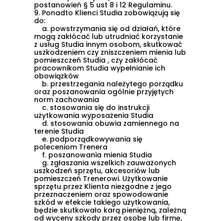
postanowień
§ 5 ust 8 i 12 Regulaminu
.
9.
Ponadto Klienci Studia zobowiązują się
do:
a.
powstrzymania się od działań, które
mogą zakłócać lub utrudniać korzystanie
z usług Studia innym osobom, skutkować
uszkodzeniem czy zniszczeniem mienia lub
pomieszczeń Studia , czy zakłócać
pracownikom Studia wypełnianie ich
obowiązków
b.
przestrzegania należytego porządku
oraz poszanowania ogólnie przyjętych
norm zachowania
c.
stosowania się do instrukcji
użytkowania wyposażenia Studia
d.
stosowania obuwia zamiennego na
terenie Studia
e.
podporządkowywania się
poleceniom Trenera
f.
poszanowania mienia Studia
g.
zgłaszania wszelkich zauważonych
uszkodzeń sprzętu, akcesoriów lub
pomieszczeń Trenerowi. Użytkowanie
sprzętu przez Klienta niezgodne z jego
przeznaczeniem oraz spowodowanie
szkód w efekcie takiego użytkowania,
będzie skutkowało karą pieniężną, zależną
od wyceny szkody przez osobę lub firmę,