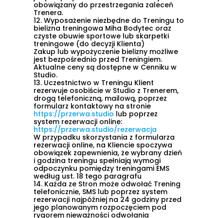
obowiązany do przestrzegania zaleceń
Trenera.
12.
Wyposażenie niezbędne do Treningu to
bielizna treningowa Miha Bodytec oraz
czyste obuwie sportowe lub skarpetki
treningowe (do decyzji Klienta)
Zakup lub wypożyczenie bielizny możliwe
jest bezpośrednio przed Treningiem.
Aktualne ceny są dostępne w Cenniku w
Studio.
13.
Uczestnictwo w Treningu Klient
rezerwuje osobiście w Studio z Trenerem,
drogą telefoniczną, mailową, poprzez
formularz kontaktowy na stronie
https://przerwa.studio
lub poprzez
system rezerwacji online:
https://przerwa.studio/rezerwacja
W przypadku skorzystania z formularza
rezerwacji online, na Kliencie spoczywa
obowiązek zapewnienia, że wybrany dzień
i godzina treningu spełniają wymogi
odpoczynku pomiędzy treningami EMS
według
ust. 18
tego paragrafu
14.
Każda ze Stron może odwołać Trening
telefonicznie, SMS lub poprzez system
rezerwacji najpóźniej na 24 godziny przed
jego planowanym rozpoczęciem pod
rygorem nieważności odwołania