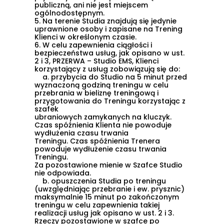
publiczną, ani nie jest miejscem
ogólnodostępnym.
5.
Na terenie Studia znajdują się jedynie
uprawnione osoby i zapisane na Trening
Klienci w określonym czasie.
6.
W celu zapewnienia ciągłości i
bezpieczeństwa usług, jak opisano w ust.
2 i 3, PRZERWA – Studio EMS, Klienci
korzystający z usług zobowiązują się do:
a.
przybycia do Studio na
5 minut
przed
wyznaczoną godziną treningu w celu
przebrania w bieliznę treningową i
przygotowania do Treningu korzystając z
szafek
ubraniowych zamykanych na kluczyk.
Czas spóźnienia Klienta nie powoduje
wydłużenia czasu trwania
Treningu. Czas spóźnienia Trenera
powoduje wydłużenie czasu trwania
Treningu.
Za pozostawione mienie w Szafce Studio
nie odpowiada.
Zgoda na pliki cookie
b.
opuszczenia Studia po treningu
(uwzględniając przebranie i ew. prysznic)
maksymalnie
15 minut po
zakończonym
treningu w celu zapewnienia takiej
realizacji usług jak opisano w
ust. 2 i 3
.
Cookies to małe pliki danych, które są
Rzeczy pozostawione w szafce po