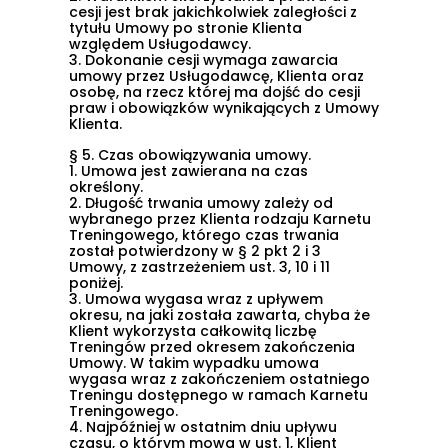
cesji jest brak jakichkolwiek zaległości z
tytułu Umowy po stronie Klienta
względem Usługodawcy.
3.
Dokonanie cesji wymaga zawarcia
umowy przez Usługodawcę, Klienta oraz
osobę, na rzecz której ma dojść do cesji
praw i obowiązków wynikających z Umowy
Klienta.
§ 5. Czas obowiązywania umowy.
1.
Umowa jest zawierana na czas
określony.
2.
Długość trwania umowy zależy od
wybranego przez Klienta rodzaju Karnetu
Treningowego, którego czas trwania
został potwierdzony w
§ 2 pkt 2 i 3
Umowy, z zastrzeżeniem
ust. 3, 10 i 11
poniżej.
3.
Umowa wygasa wraz z upływem
okresu, na jaki została zawarta, chyba że
Klient wykorzysta całkowitą liczbę
Treningów przed okresem zakończenia
Umowy. W takim wypadku umowa
wygasa wraz z zakończeniem ostatniego
Treningu dostępnego w ramach Karnetu
Treningowego.
4.
Najpóźniej w ostatnim dniu upływu
czasu, o którym mowa w ust. 1, Klient