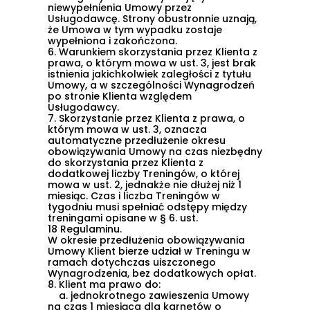
niewypełnienia Umowy przez
Usługodawcę. Strony obustronnie uznają,
że Umowa w tym wypadku zostaje
wypełniona i zakończona.
6.
Warunkiem skorzystania przez Klienta z
prawa, o którym mowa w ust. 3, jest brak
istnienia jakichkolwiek zaległości z tytułu
Umowy, a w szczególności Wynagrodzeń
po stronie Klienta względem
Usługodawcy.
7.
Skorzystanie przez Klienta z prawa, o
którym mowa w ust. 3, oznacza
automatyczne przedłużenie okresu
obowiązywania Umowy na czas niezbędny
do skorzystania przez Klienta z
dodatkowej liczby Treningów, o której
mowa w ust. 2, jednakże nie dłużej niż 1
miesiąc. Czas i liczba Treningów w
tygodniu musi spełniać odstępy między
treningami opisane w
§ 6. ust.
18
Regulaminu.
W okresie przedłużenia obowiązywania
Umowy Klient bierze udział w Treningu w
ramach dotychczas uiszczonego
Wynagrodzenia, bez dodatkowych opłat.
8.
Klient ma prawo do:
a.
jednokrotnego zawieszenia Umowy
na czas 1 miesiąca dla karnetów o