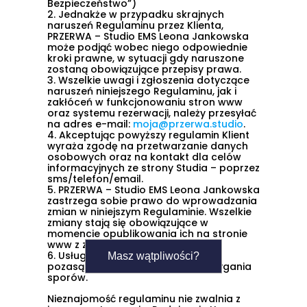
Bezpieczeństwo”)
2.
Jednakże w przypadku skrajnych
naruszeń Regulaminu przez Klienta,
PRZERWA – Studio EMS Leona Jankowska
może podjąć wobec niego odpowiednie
kroki prawne, w sytuacji gdy naruszone
zostaną obowiązujące przepisy prawa.
3.
Wszelkie uwagi i zgłoszenia dotyczące
naruszeń niniejszego Regulaminu, jak i
zakłóceń w funkcjonowaniu stron www
oraz systemu rezerwacji, należy przesyłać
na adres e-mail:
moja@przerwa.studio
.
4.
Akceptując powyższy regulamin Klient
wyraża zgodę na przetwarzanie danych
osobowych oraz na kontakt dla celów
informacyjnych ze strony Studia – poprzez
sms/telefon/email.
5.
PRZERWA – Studio EMS Leona Jankowska
zastrzega sobie prawo do wprowadzania
zmian w niniejszym Regulaminie. Wszelkie
zmiany stają się obowiązujące w
momencie opublikowania ich na stronie
www z zastrzeżeniem
§ 10. ust 2
.
6.
Usługodawca nie korzysta z
Masz wątpliwości?
pozasądowych sposobów rozstrzygania
sporów.
Nieznajomość regulaminu nie zwalnia z