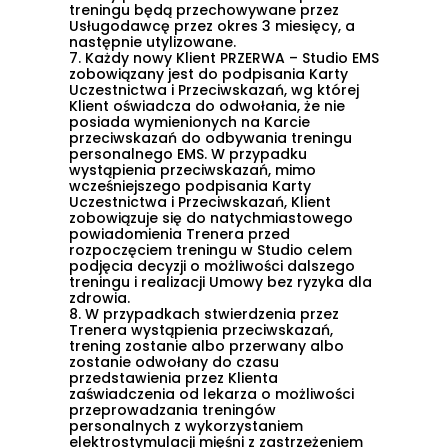
treningu będą przechowywane przez
przechowywane na Twoim urządzeniu
Usługodawcę przez okres 3 miesięcy, a
następnie utylizowane.
podczas przeglądania stron internetowych.
7.
Każdy nowy Klient PRZERWA – Studio EMS
Używamy ich do poprawy działania serwisu,
zobowiązany jest do podpisania Karty
Uczestnictwa i Przeciwskazań, wg której
personalizacji treści, oraz analizy ruchu na
Klient oświadcza do odwołania, że nie
posiada wymienionych na Karcie
stronie.
przeciwskazań do odbywania treningu
personalnego EMS. W przypadku
wystąpienia przeciwskazań, mimo
wcześniejszego podpisania Karty
Dostosuj
Zezwól na wszystkie
Uczestnictwa i Przeciwskazań, Klient
zobowiązuje się do natychmiastowego
powiadomienia Trenera przed
rozpoczęciem treningu w Studio celem
podjęcia decyzji o możliwości dalszego
treningu i realizacji Umowy bez ryzyka dla
zdrowia.
8.
W przypadkach stwierdzenia przez
Trenera wystąpienia przeciwskazań,
trening zostanie albo przerwany albo
zostanie odwołany do czasu
przedstawienia przez Klienta
zaświadczenia od lekarza o możliwości
przeprowadzania treningów
personalnych z wykorzystaniem
elektrostymulacji mięśni z zastrzeżeniem