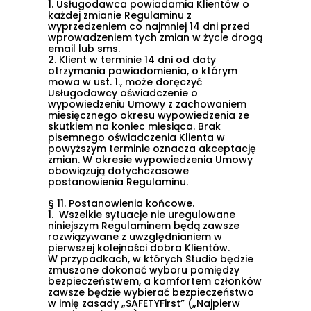
1.
Usługodawca powiadamia Klientów o
każdej zmianie Regulaminu z
wyprzedzeniem co najmniej 14 dni przed
wprowadzeniem tych zmian w życie drogą
email lub sms.
2.
Klient w terminie 14 dni od daty
otrzymania powiadomienia, o którym
mowa w ust. 1., może doręczyć
Usługodawcy oświadczenie o
wypowiedzeniu Umowy z zachowaniem
miesięcznego okresu wypowiedzenia ze
skutkiem na koniec miesiąca. Brak
pisemnego oświadczenia Klienta w
powyższym terminie oznacza akceptację
zmian. W okresie wypowiedzenia Umowy
obowiązują dotychczasowe
postanowienia Regulaminu.
§ 11. Postanowienia końcowe.
1.
Wszelkie sytuacje nie uregulowane
niniejszym Regulaminem będą zawsze
rozwiązywane z uwzględnianiem w
pierwszej kolejności dobra Klientów.
W przypadkach, w których Studio będzie
zmuszone dokonać wyboru pomiędzy
bezpieczeństwem, a komfortem członków
zawsze będzie wybierać bezpieczeństwo
w imię zasady „SAFETYFirst” („Najpierw