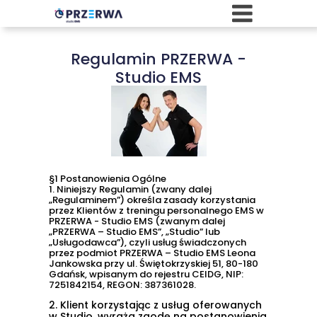
Regulamin PRZERWA -
Studio EMS
§1 Postanowienia Ogólne
1.
Niniejszy Regulamin (zwany dalej
„Regulaminem”) określa zasady korzystania
przez Klientów z treningu personalnego EMS w
PRZERWA - Studio EMS (zwanym dalej
„PRZERWA – Studio EMS”, „Studio” lub
„Usługodawca”), czyli usług świadczonych
przez podmiot PRZERWA – Studio EMS Leona
Jankowska przy ul. Świętokrzyskiej 51, 80-180
Gdańsk, wpisanym do rejestru CEIDG, NIP:
7251842154, REGON: 387361028.
2.
Klient korzystając z usług oferowanych
w Studio, wyraża zgodę na postanowienia