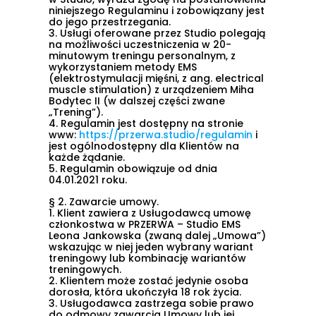
niniejszego Regulaminu i zobowiązany jest
do jego przestrzegania.
3.
Usługi oferowane przez Studio polegają
na możliwości uczestniczenia w 20-
minutowym treningu personalnym, z
wykorzystaniem metody EMS
(elektrostymulacji mięśni, z ang. electrical
muscle stimulation) z urządzeniem Miha
Bodytec II (w dalszej części zwane
„
Trening
”).
4.
Regulamin jest dostępny na stronie
www:
https://przerwa.studio/regulamin
i
jest ogólnodostępny dla Klientów na
każde żądanie.
5.
Regulamin obowiązuje
od dnia
04.01.2021
roku.
§ 2. Zawarcie umowy.
1.
Klient zawiera z Usługodawcą umowę
członkostwa w PRZERWA – Studio EMS
Leona Jankowska (zwaną dalej „
Umowa
”)
wskazując w niej jeden wybrany wariant
treningowy lub kombinację wariantów
treningowych.
2.
Klientem może zostać jedynie osoba
dorosła, która ukończyła 18 rok życia.
3.
Usługodawca zastrzega sobie prawo
do odmowy zawarcia Umowy lub jej