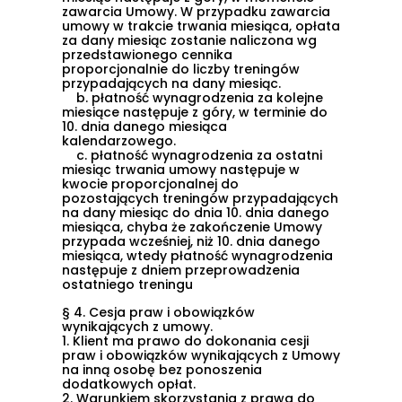
zawarcia Umowy. W przypadku zawarcia
umowy w trakcie trwania miesiąca, opłata
za dany miesiąc zostanie naliczona wg
przedstawionego cennika
proporcjonalnie do liczby treningów
przypadających na dany miesiąc.
b.
płatność wynagrodzenia za kolejne
miesiące następuje z góry, w terminie do
10. dnia danego miesiąca
kalendarzowego.
c.
płatność wynagrodzenia za ostatni
miesiąc trwania umowy następuje w
kwocie proporcjonalnej do
pozostających treningów przypadających
na dany miesiąc do dnia 10. dnia danego
miesiąca, chyba że zakończenie Umowy
przypada wcześniej, niż 10. dnia danego
miesiąca, wtedy płatność wynagrodzenia
następuje z dniem przeprowadzenia
ostatniego treningu
§ 4. Cesja praw i obowiązków
wynikających z umowy.
1.
Klient ma prawo do dokonania cesji
praw i obowiązków wynikających z Umowy
na inną osobę bez ponoszenia
dodatkowych opłat.
2.
Warunkiem skorzystania z prawa do