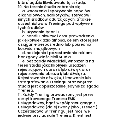
która będzie likwidowała tę szkodę.
10.
Na terenie Studia zabrania się:
a.
wnoszenia i spożywania napojów
alkoholowych, narkotyków, sterydów i
innych środków odurzających, a także
uczestnictwa w Treningu pod wpływem
tych środków
b.
używania tytoniu
c.
handlu, akwizycji oraz prowadzenia
jakiejkolwiek działalności, celem której jest
osiąganie bezpośrednio lub pośrednio
korzyści majątkowych
d.
naklejania i pozostawiania reklam
bez zgody właścicieli Studia
e.
bez zgody właścicieli, wnoszenia na
teren Studia jakichkolwiek urządzeń
rejestrujących obraz i/lub dźwięk oraz
rejestrowania obrazu i/lub dźwięku.
Rejestrowanie dźwięku, filmowanie lub
fotografowanie Treningu oraz wnętrza
Studia jest dopuszczalne jedynie za zgodą
Trenera.
11.
Każdy Trening prowadzony jest przez
certyfikowanego Trenera EMS
Usługodawcy, bądź współpracującego z
Usługodawcą (dalej zwany jako „
Trener
”).
Uczestnictwo w Treningu jest możliwe
jedynie przy udziale Trenera. Klient jest