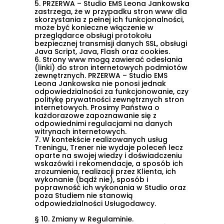
5.
PRZERWA – Studio EMS Leona Jankowska
zastrzega, że w przypadku stron www dla
skorzystania z pełnej ich funkcjonalności,
może być konieczne włączenie w
przeglądarce obsługi protokołu
bezpiecznej transmisji danych SSL, obsługi
Java Script, Java, Flash oraz cookies.
6.
Strony www mogą zawierać odesłania
(linki) do stron internetowych podmiotów
zewnętrznych. PRZERWA – Studio EMS
Leona Jankowska nie ponosi jednak
odpowiedzialności za funkcjonowanie, czy
politykę prywatności zewnętrznych stron
internetowych. Prosimy Państwa o
każdorazowe zapoznawanie się z
odpowiednimi regulacjami na danych
witrynach internetowych.
7.
W kontekście realizowanych usług
Treningu, Trener nie wydaje poleceń lecz
oparte na swojej wiedzy i doświadczeniu
wskazówki i rekomendacje, a sposób ich
zrozumienia, realizacji przez Klienta, ich
wykonanie (bądź nie), sposób i
poprawność ich wykonania w Studio oraz
poza Studiem nie stanowią
odpowiedzialności Usługodawcy.
§ 10. Zmiany w Regulaminie.