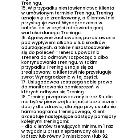
Treningu.
15.
W przypadku niestawiennictwa Klienta
w umówionym terminie Treningu, Trening
uznaje się za zrealizowany, a Klientowi nie
przysługuje zwrot Wynagrodzenia w
całości ani w części odpowiadającej
wartości danego Treningu.
16.
Agresywne zachowanie, pozostawanie
pod wypływem alkoholu lub środków
odurzających, a także niezastosowanie
się do poleceń Trenera upoważnia
Trenera do odmowy rozpoczęcia albo
kontynuowania Treningu. W takim
przypadku Trening uznaje się za
zrealizowany, a Klientowi nie przysługuje
zwrot Wynagrodzenia w tej części.
17.
Usługodawca zastrzega sobie prawo
do monitorowania pomieszczeń, w
których odbywa się Trening.
18.
Trening przeprowadzany przez Studio
ma być w pierwszej kolejności bezpieczny i
dobry dla zdrowia, dlatego przy ustalaniu
harmonogramu treningowego, Klient
akceptuje następujące odstępy pomiędzy
kolejnymi treningami:
- dla Klientów trenujących minimum 1 raz
w tygodniu przez nieprzerwany okres
krótszy lub równy 3 miesiącom (lub 92