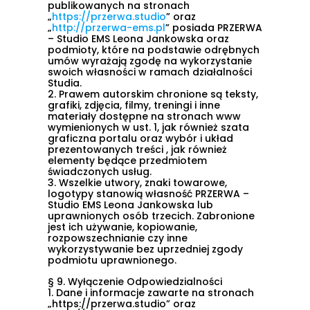
publikowanych na stronach
„
https://przerwa.studio
” oraz
„
http://przerwa-ems.pl
” posiada PRZERWA
– Studio EMS Leona Jankowska oraz
podmioty, które na podstawie odrębnych
umów wyrażają zgodę na wykorzystanie
swoich własności w ramach działalności
Studia.
2.
Prawem autorskim chronione są teksty,
grafiki, zdjęcia, filmy, treningi i inne
materiały dostępne na stronach www
wymienionych w ust. 1, jak również szata
graficzna portalu oraz wybór i układ
prezentowanych treści , jak również
elementy będące przedmiotem
świadczonych usług.
3.
Wszelkie utwory, znaki towarowe,
logotypy stanowią własność PRZERWA –
Studio EMS Leona Jankowska lub
uprawnionych osób trzecich. Zabronione
jest ich używanie, kopiowanie,
rozpowszechnianie czy inne
wykorzystywanie bez uprzedniej zgody
podmiotu uprawnionego.
§ 9. Wyłączenie Odpowiedzialności
1.
Dane i informacje zawarte na stronach
„https://przerwa.studio” oraz