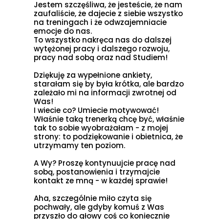
Jestem szczęśliwa, że jesteście, że nam
zaufaliście, że dajecie z siebie wszystko
na treningach i że odwzajemniacie
emocje do nas.
To wszystko nakręca nas do dalszej
wytężonej pracy i dalszego rozwoju,
pracy nad sobą oraz nad Studiem!
Dziękuję za wypełnione ankiety,
starałam się by była krótka, ale bardzo
zależało mi na informacji zwrotnej od
Was!
I wiecie co? Umiecie motywować!
Właśnie taką trenerką chcę być, właśnie
tak to sobie wyobrażałam - z mojej
strony:
to podziękowanie i obietnica
, że
utrzymamy ten poziom.
A Wy? Proszę kontynuujcie pracę nad
sobą, postanowienia i trzymajcie
kontakt ze mną - w każdej sprawie!
Aha, szczególnie miło czyta się
pochwały, ale gdyby komuś z Was
przyszło do głowy coś co koniecznie