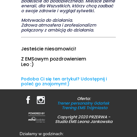
podejście do podopiecznego. Miejsce pełne
energii, dla Wszystkich, którzy chcą zadbać
o swoje zdrowie i wygląd sylwetki.
Motywacja do działania.
Zdrowa atmosfera i profesjonalizm
połączony z ambicją do działania.
Jesteście niesamowici!
Z EMSowym pozdrowieniem
Leo :)
Podoba Ci się ten artykuł? Udostępnij i
poleć go znajomym!:)
Oferta:
Trener personalny Gdańsk
Trening EMS Trójmiasto
Copyright 2020 PRZERWA -
Studio EMS Leona Jankowska
Działamy w godzinach: