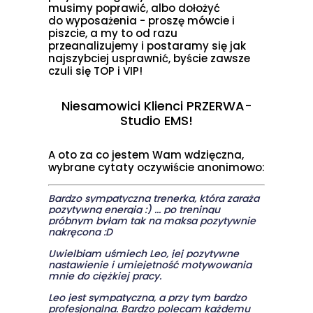
musimy poprawić, albo dołożyć
do wyposażenia - proszę mówcie i
piszcie, a my to od razu
przeanalizujemy i postaramy się jak
najszybciej usprawnić, byście zawsze
czuli się TOP i VIP!
Niesamowici Klienci PRZERWA-
Studio EMS!
A oto za co jestem Wam wdzięczna,
wybrane cytaty oczywiście anonimowo:
Bardzo sympatyczna trenerka, która zaraża
pozytywną energią :) ... po treningu
próbnym byłam tak na maksa pozytywnie
nakręcona :D
Uwielbiam uśmiech Leo, jej pozytywne
nastawienie i umiejętność motywowania
mnie do ciężkiej pracy.
Leo jest sympatyczna, a przy tym bardzo
profesjonalna. Bardzo polecam każdemu